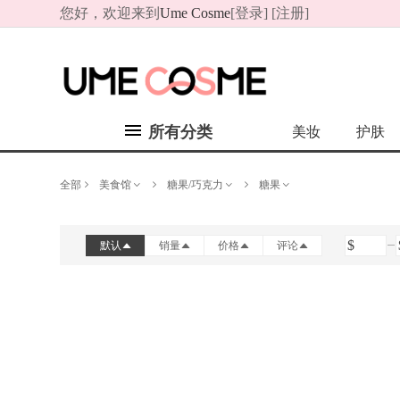
您好，欢迎来到
Ume Cosme
[
登录
] [
注册
]
所有分类
美妆
护肤
全部
美食馆
糖果/巧克力
糖果
$
默认
销量
价格
评论