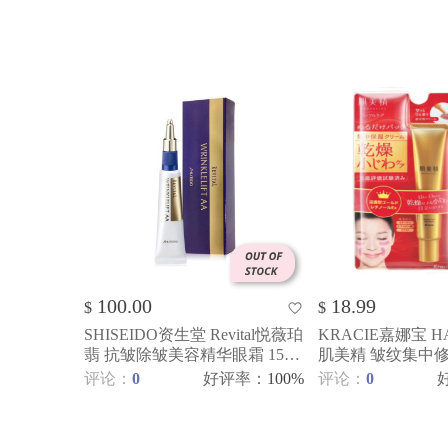
100.00
18.99
$
$
SHISEIDO资生堂 Revital悦薇珀
KRACIE嘉娜宝 HA
翡 抗皱除皱美容精华眼霜 15g
肌美精 皱纹集中
祛皱小熨斗
乳 30g
评论：
0
好评率
：
100%
评论：
0